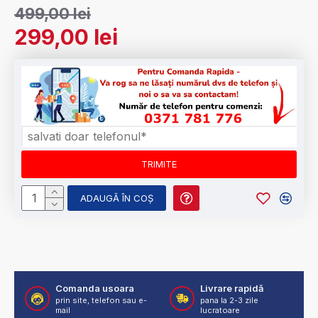
499,00 lei
299,00 lei
ADAUGĂ ÎN COŞ
Comanda usoara
Livrare rapidă
prin site, telefon sau e-
pana la 2-3 zile
mail
lucratoare