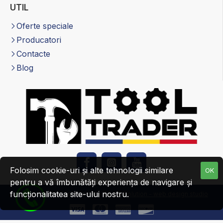
UTIL
Oferte speciale
Producatori
Contacte
Blog
Folosim cookie-uri și alte tehnologii similare
OK
pentru a vă îmbunătăți experiența de navigare și
funcționalitatea site-ului nostru.
Copyright tooltrader24.com© |
Web R Solution - web design studio