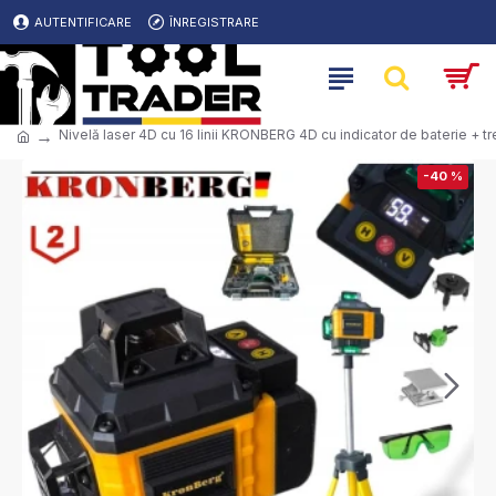
AUTENTIFICARE
ÎNREGISTRARE
Nivelă laser 4D cu 16 linii KRONBERG 4D cu indicator de baterie + t
-40 %