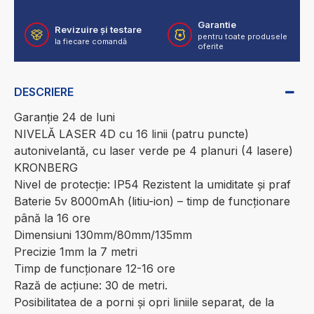
Garantie
Revizuire și testare
pentru toate produsele
la fiecare comandă
oferite
DESCRIERE
Garanție 24 de luni
NIVELĂ LASER 4D cu 16 linii (patru puncte)
autonivelantă, cu laser verde pe 4 planuri (4 lasere)
KRONBERG
Nivel de protecție: IP54 Rezistent la umiditate și praf
Baterie 5v 8000mAh (litiu-ion) – timp de funcționare
până la 16 ore
Dimensiuni 130mm/80mm/135mm
Precizie 1mm la 7 metri
Timp de funcționare 12-16 ore
Rază de acțiune: 30 de metri.
Posibilitatea de a porni și opri liniile separat, de la