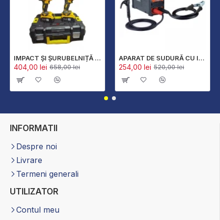
IMPACT ȘI ȘURUBELNIȚĂ FĂRĂ PERII FĂRĂ FIR 36V 8AH ÎN HUSĂ KRAFTROYAL
APARAT DE SUDURĂ CU INVERTOR ȘI DISPLAY STAHL MAYER 400A GERMANY
404,00 lei
254,00 lei
658,00 lei
520,00 lei
INFORMATII
Despre noi
Livrare
Termeni generali
UTILIZATOR
Contul meu