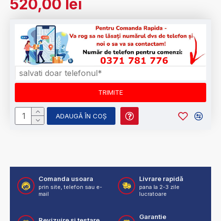
520,00 lei
ADAUGĂ ÎN COŞ
Comanda usoara
Livrare rapidă
prin site, telefon sau e-
pana la 2-3 zile
mail
lucratoare
Garantie
Revizuire și testare