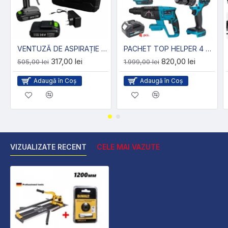
VENTUZĂ DE ASPIRAȚIE REÎNCĂRCABILĂ PENTRU GRESIE 36V 8AH (VIBRATOR) STAHL MAYER
PACHET TOP HELPER 4 PIESE : BORMASINA CU IMPACT+BORMASINA DE GAURIT SI INSURUBAT+FLEX+CIOCAN ROTOPERCUTOR CU 3 ACUMULATORI 36V 8AH
317,00 lei
820,00 lei
505,00 lei
1.999,00 lei
Adaugă în Coş
Adaugă în Coş
VIZUALIZATE RECENT
CELE MAI VAZUTE