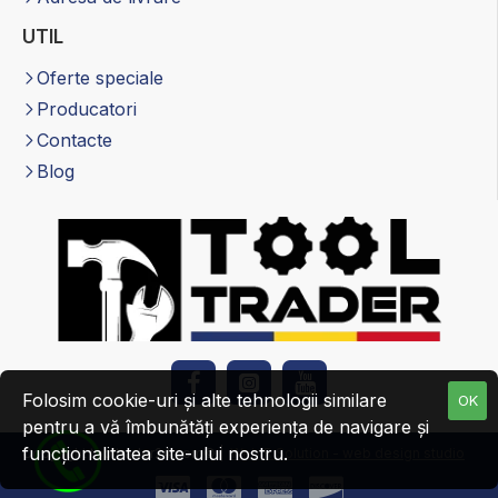
UTIL
Oferte speciale
Producatori
Contacte
Blog
Folosim cookie-uri și alte tehnologii similare
OK
pentru a vă îmbunătăți experiența de navigare și
funcționalitatea site-ului nostru.
Copyright tooltrader24.com© |
Web R Solution - web design studio