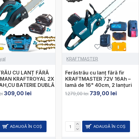
yal
KRAFTMASTER
TRĂU CU LANȚ FĂRĂ
Ferăstrău cu lanț fără fir
ERMAN KRAFTROYAL 2X
KRAFTMASTER 72V 16Ah –
AH,CU BATERIE DUBLĂ
lamă de 16" 40cm, 2 lanțuri
309,00 lei
739,00 lei
ei
1.279,00 lei
ADAUGĂ ÎN COŞ
ADAUGĂ ÎN COŞ