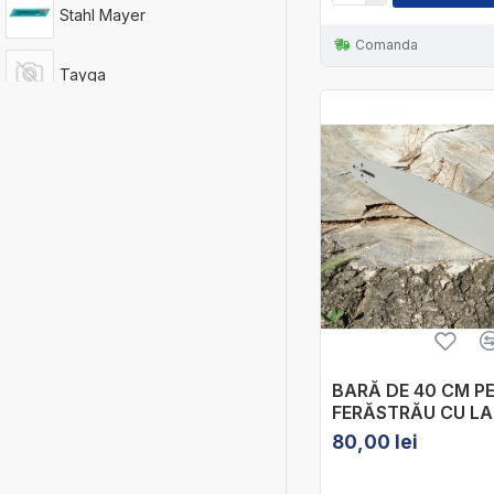
Stahl Mayer
Comanda
Tayga
Vermark Starke
Werstil
ДРУЖБА
Електрон
BARĂ DE 40 CM P
FERĂSTRĂU CU L
80,00 lei