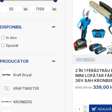
lei
lei
DISPONIBIL
In stoc
Epuizat
KRONBERG
PRODUCĂTOR
2 ÎN 1 FERĂSTRĂU 
Kraft Royal
MINI LOPĂTAR FĂRĂ
36V 8AH KRONBE
339,00 l
690,00 lei
KRAFTMASTER
KRONBERG
ADAUGĂ 