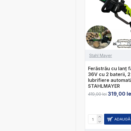
Stahl Mayer
Ferăstrău cu lanț f
36V cu 2 baterii, 2 
lubrifiere automată
STAHLMAYER
319,00 le
419,00 lei
ADAUGĂ 