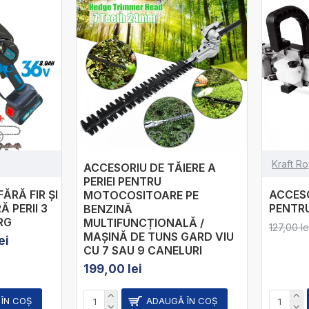
Kraft Ro
ACCESORIU DE TĂIERE A
PERIEI PENTRU
FĂRĂ FIR ȘI
ACCES
MOTOCOSITOARE PE
 PERII 3
PENTR
BENZINĂ
RG
MULTIFUNCȚIONALĂ /
127,00 le
MAȘINĂ DE TUNS GARD VIU
ei
CU 7 SAU 9 CANELURI
199,00 lei
ÎN COŞ
ADAUGĂ ÎN COŞ