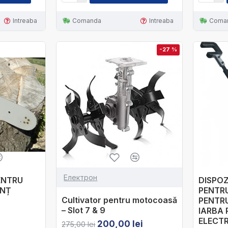
Intreaba
Comanda
Intreaba
Coma
-27 %
Електрон
ENTRU
DISPOZ
ANȚ
PENTRU
Cultivator pentru motocoasă
PENTRU
– Slot 7 & 9
IARBA 
ELECTR
200,00 lei
275,00 lei