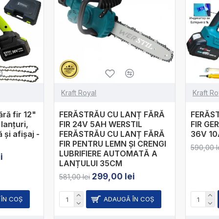
Kraft Royal
Kraft Ro
ără fir 12"
FERĂSTRĂU CU LANȚ FĂRĂ
FERĂS
lanțuri,
FIR 24V 5AH WERSTIL
FIR G
 și afișaj -
FERĂSTRĂU CU LANȚ FĂRĂ
36V 10
FIR PENTRU LEMN ȘI CRENGI
590,00 l
LUBRIFIERE AUTOMATĂ A
i
LANȚULUI 35CM
299,00 lei
581,00 lei
ÎN COŞ
ADAUGĂ ÎN COŞ