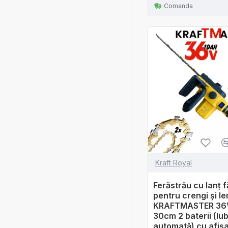
Comanda
Kraft Royal
Ferăstrău cu lanț fă
pentru crengi și l
KRAFTMASTER 36
30cm 2 baterii (lub
automată) cu afișa