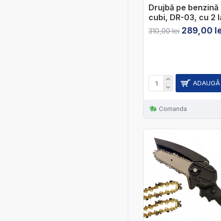
Drujbă pe benzină
cubi, DR-03, cu 2 l
289,00 le
310,00 lei
ADAUGĂ 
Comanda