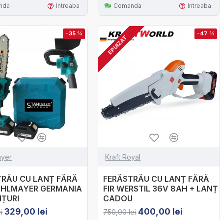
nda
Intreaba
Comanda
Intreaba
-35 %
-47 %
EPUIZAT
ayer
Kraft Royal
TRĂU CU LANȚ FĂRĂ
FERĂSTRĂU CU LANȚ FĂRĂ
TAHLMAYER GERMANIA
FIR WERSTIL 36V 8AH + LANȚ
NȚURI
CADOU
329,00 lei
400,00 lei
i
750,00 lei