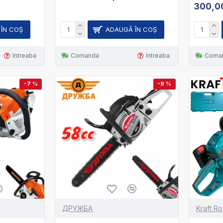
300,00
ÎN COŞ
ADAUGĂ ÎN COŞ
Intreaba
Comanda
Intreaba
Coma
-7 %
-9 %
ДРУЖБА
Kraft Ro