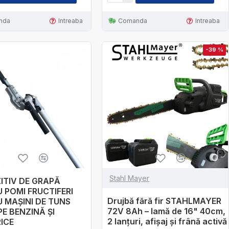
nda
Intreaba
Comanda
Intreaba
-39 %
Stahl Mayer
ITIV DE GRAPĂ
 POMI FRUCTIFERI
Drujbă fără fir STAHLMAYER
 MAȘINI DE TUNS
72V 8Ah – lamă de 16" 40cm,
PE BENZINĂ ȘI
2 lanțuri, afișaj și frână activă
ICE