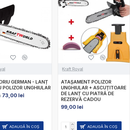
yal
Kraft Royal
ORIU GERMAN - LANȚ
ATAȘAMENT POLIZOR
U POLIZOR UNGHIULAR
UNGHIULAR + ASCUȚITOARE
DE LANȚ CU PIATRĂ DE
73,00 lei
i
REZERVĂ CADOU
99,00 lei
ADAUGĂ ÎN COŞ
ADAUGĂ ÎN COŞ