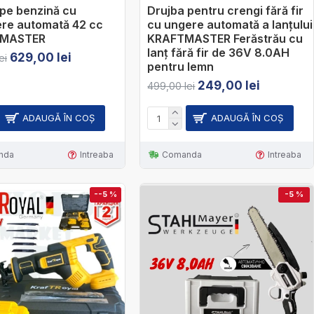
 pe benzină cu
Drujba pentru crengi fără fir
ere automată 42 cc
cu ungere automată a lanțului
 MASTER
KRAFTMASTER Ferăstrău cu
lanț fără fir de 36V 8.0AH
629,00 lei
ei
pentru lemn
249,00 lei
499,00 lei
ADAUGĂ ÎN COŞ
ADAUGĂ ÎN COŞ
nda
Intreaba
Comanda
Intreaba
--5 %
-5 %