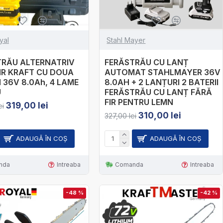
yal
Stahl Mayer
TRĂU ALTERNATRIV
FERĂSTRĂU CU LANȚ
IR KRAFT CU DOUA
AUTOMAT STAHLMAYER 36V
I 36V 8.0Ah, 4 LAME
8.0AH + 2 LANȚURI 2 BATERII
U
FERĂSTRĂU CU LANȚ FĂRĂ
FIR PENTRU LEMN
319,00 lei
ei
310,00 lei
327,00 lei
ADAUGĂ ÎN COŞ
ADAUGĂ ÎN COŞ
nda
Intreaba
Comanda
Intreaba
-48 %
-42 %