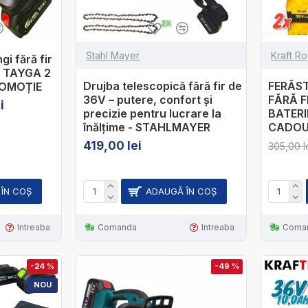
Stahl Mayer
Kraft Ro
i fără fir
H TAYGA 2
Drujba telescopică fără fir de
FERĂS
PROMOȚIE
36V – putere, confort și
FĂRĂ F
i
precizie pentru lucrare la
BATERI
înălțime - STAHLMAYER
CADO
419,00 lei
305,00 l
ÎN COŞ
ADAUGĂ ÎN COŞ
Intreaba
Comanda
Intreaba
Coma
-24 %
-49 %
NOU