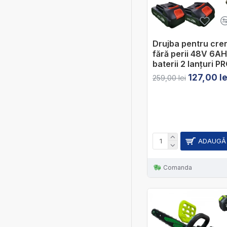
Drujba pentru creng
fără perii 48V 6A
baterii 2 lanțuri 
127,00 le
259,00 lei
ADAUGĂ 
Comanda