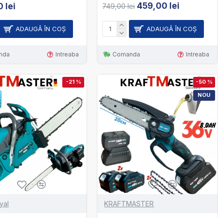
459,00 lei
 lei
749,00 lei
ADAUGĂ ÎN COŞ
ADAUGĂ ÎN COŞ
nda
Intreaba
Comanda
Intreaba
-21 %
-50 %
NOU
yal
KRAFTMASTER