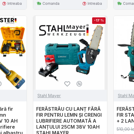
Intreaba
Comanda
Intreaba
Coma
-17 %
Stahl Mayer
Stahl M
ră fir
FERĂSTRĂU CU LANȚ FĂRĂ
FERĂS
emn
FIR PENTRU LEMN ȘI CRENGI
FIR S
V 10 AH
LUBRIFIERE AUTOMATĂ A
+ 2 LA
rifiere
LANȚULUI 25CM 38V 10AH
510,00 le
j albastru
STAHLMAYER