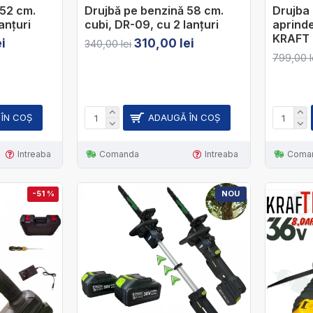
 52 cm.
Drujbă pe benzină 58 cm.
Drujba
anțuri
cubi, DR-09, cu 2 lanțuri
aprind
KRAFT
i
310,00 lei
340,00 lei
799,00 l
ÎN COŞ
ADAUGĂ ÎN COŞ
Intreaba
Comanda
Intreaba
Coma
-51 %
NOU