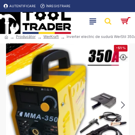
AUTENTIFICARE
ÎNREGISTRARE
Producător
WerKraft
Inverter electric de sudură WerStil 35
-51 %