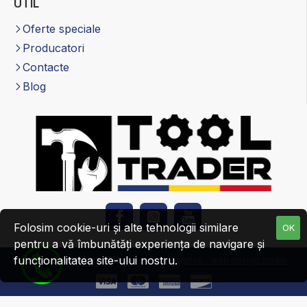
UTIL
Oferte speciale
Producatori
Contacte
Blog
Folosim cookie-uri și alte tehnologii similare
OK
pentru a vă îmbunătăți experiența de navigare și
funcționalitatea site-ului nostru.
Copyright tooltrader24.com© |
Web R Solution - web design studio