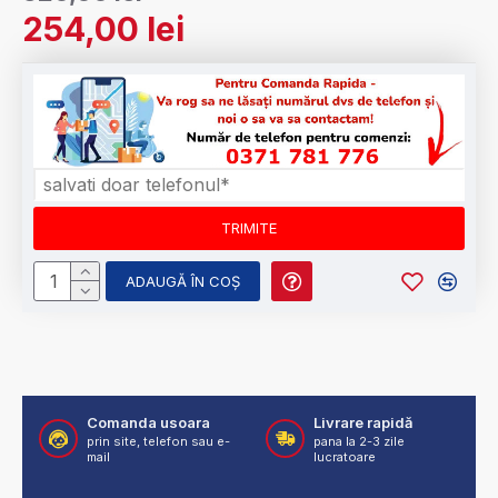
254,00 lei
ADAUGĂ ÎN COŞ
Comanda usoara
Livrare rapidă
prin site, telefon sau e-
pana la 2-3 zile
mail
lucratoare