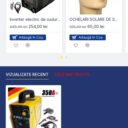
Inverter electric de sudură 400А STAHL MAYER (la pretul afisat se vor adauga 25 lei transportul)
OCHELARI SOLARE DE SUDURĂ
254,00 lei
65,00 lei
439,00 lei
125,00 lei
Adaugă în Coş
Adaugă în Coş
VIZUALIZATE RECENT
CELE MAI VAZUTE