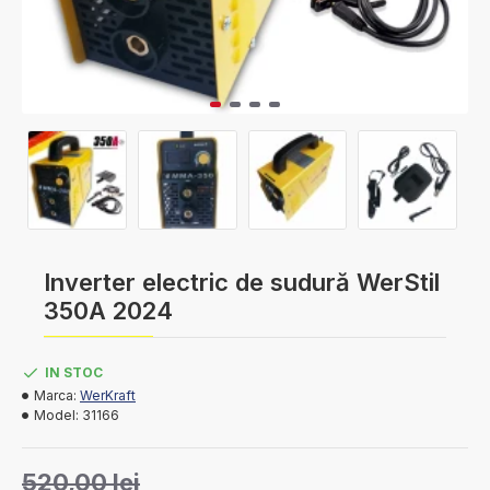
Inverter electric de sudură WerStil
350A 2024
IN STOC
Marca:
WerKraft
Model:
31166
520,00 lei