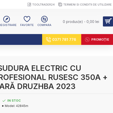
TOOLTRADER24
TERMENI SI CONDITII DE UTILIZARE
0 produs(e) - 0,00 lei
REGISTRARE
FAVORITE
COMPARA
0371 781 776
PROMOȚIE
SUDURA ELECTRIC CU
ROFESIONAL RUSESC 350A +
ARĂ DRUZHBA 2023
IN STOC
Model:
42845m