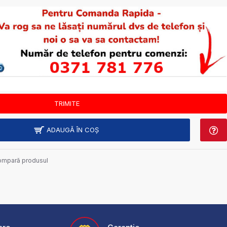
ADAUGĂ ÎN COŞ
mpară produsul