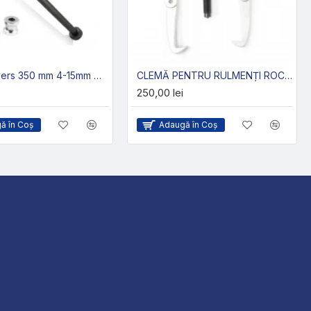
Ciocan invers 350 mm 4-15mm MAR-POL
CLEMĂ PENTRU RULMENȚI ROCK FORCE 400 MM
250,00 lei
ă în Coş
Adaugă în Coş