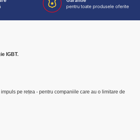
are
Garantie
ă
pentru toate produsele oferite
ie IGBT.
e impuls pe rețea - pentru companiile care au o limitare de