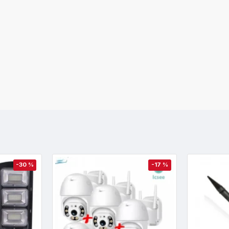
-30 %
-17 %