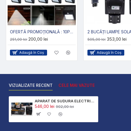
OFERTĂ PROMOȚIONALĂ : 10PCS PUTERNIC SOLARE PUTERNIC CONDUS LAMPĂ CU SENZOR DE 500LM
200,00 lei
353,00 lei
251,00 lei
505,00 lei
Adaugă în Coş
Adaugă în Coş
VIZUALIZATE RECENT
CELE MAI VAZUTE
APARAT DE SUDURA ELECTRIC CU INVERTOR PROFESIONAL RUSESC 350A + MASCĂ SOLARĂ DRUZHBA 2023
546,00 lei
902,00 lei