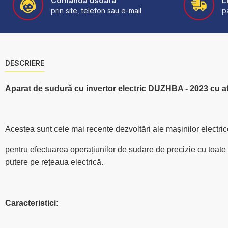
Comanda usoara
L
prin site, telefon sau e-mail
p
DESCRIERE
Aparat de sudură cu invertor electric DUZHBA - 2023 cu afi
Acestea sunt cele mai recente dezvoltări ale mașinilor electr
pentru efectuarea operațiunilor de sudare de precizie cu toate 
putere pe rețeaua electrică.
Caracteristici: