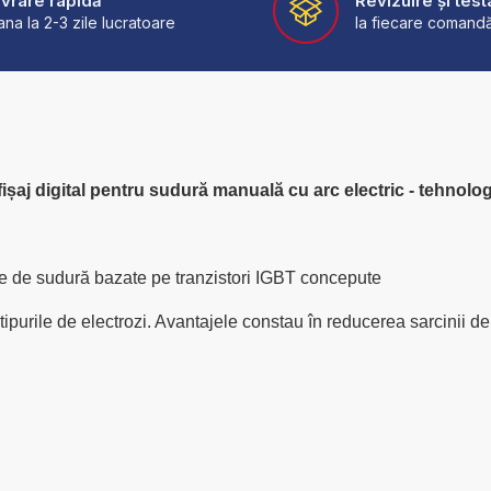
ivrare rapidă
Revizuire și test
ana la 2-3 zile lucratoare
la fiecare comand
șaj digital pentru sudură manuală cu arc electric - tehnolog
ice de sudură bazate pe tranzistori IGBT concepute
tipurile de electrozi. Avantajele constau în reducerea sarcinii d