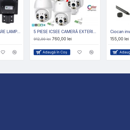
2 BUCĂȚI LAMPE SOLARE LAMPA 900W REZISTENTĂ LA APĂ
5 PIESE ICSEE CAMERĂ EXTERIOARĂ
760,00 lei
155,00 lei
912,00 lei
Adaugă în Coş
Adaug