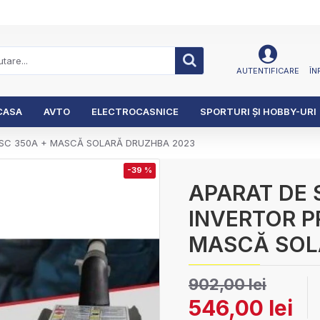
AUTENTIFICARE
ÎN
CASA
AVTO
ELECTROCASNICE
SPORTURI ȘI HOBBY-URI
ESC 350A + MASCĂ SOLARĂ DRUZHBA 2023
-39 %
APARAT DE 
INVERTOR P
MASCĂ SOL
902,00 lei
546,00 lei