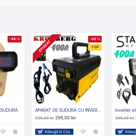
-48 %
-43 %
EPUIZAT
TOP
E SUDURĂ
APARAT DE SUDURĂ CU INVERTOR ȘI DISPLAY KRONBERG 400A GERMANY
299,00 lei
520,00 lei
439,00 lei
Adaugă în Coş
Adaug