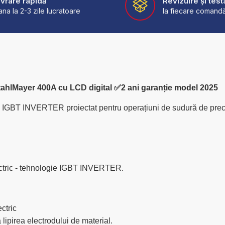
ivrare rapidă
Revizuire și test
ana la 2-3 zile lucratoare
la fiecare comand
hlMayer 400A cu LCD digital ✅2 ani garanție model 2025
ie IGBT INVERTER proiectat pentru operațiuni de sudură de precizi
lectric - tehnologie IGBT INVERTER.
ectric
a lipirea electrodului de material.