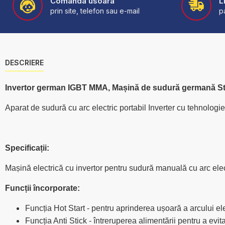
Comanda usoara
L
prin site, telefon sau e-mail
p
DESCRIERE
Invertor german IGBT MMA, Mașină de sudură germană Sta
Aparat de sudură cu arc electric portabil Inverter cu tehnolog
Specificații:
Mașină electrică cu invertor pentru sudură manuală cu arc e
Funcții încorporate:
Funcția Hot Start - pentru aprinderea ușoară a arcului el
Funcția Anti Stick - întreruperea alimentării pentru a evit