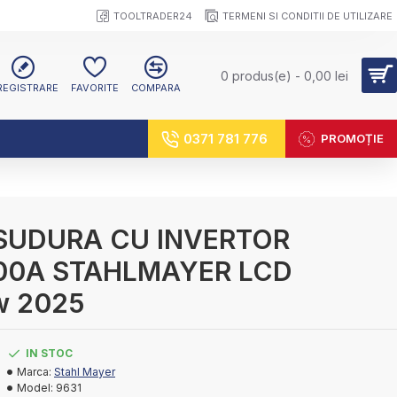
TOOLTRADER24
TERMENI SI CONDITII DE UTILIZARE
0 produs(e) - 0,00 lei
REGISTRARE
FAVORITE
COMPARA
0371 781 776
PROMOȚIE
SUDURA CU INVERTOR
00A STAHLMAYER LCD
w 2025
IN STOC
Marca:
Stahl Mayer
Model:
9631