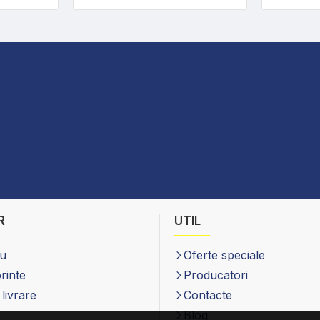
R
UTIL
eu
Oferte speciale
orinte
Producatori
livrare
Contacte
Blog