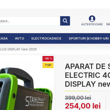
AUTENTIFICARE
ÎN
CASA
AVTO
ELECTROCASNICE
SPORTURI ȘI HOBBY-URI
LCD DISPLAY new 2025
-36 %
APARAT DE 
TOP
ELECTRIC 4
DISPLAY ne
399,00 lei
254,00 lei