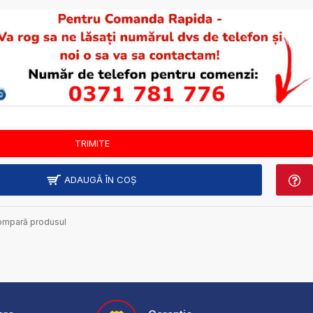
ADAUGĂ ÎN COŞ
mpară produsul