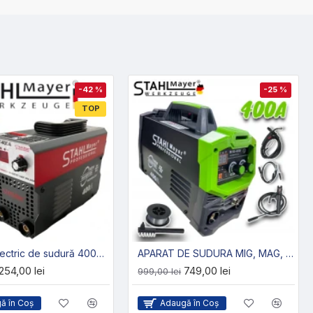
-42 %
-25 %
TOP
Inverter electric de sudură 400А STAHL MAYER (la pretul afisat se vor adauga 25 lei transportul)
APARAT DE SUDURA MIG, MAG, MMA STAHLMAYER
254,00 lei
749,00 lei
999,00 lei
ă în Coş
Adaugă în Coş