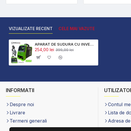
VIZUALIZATE RECENT
CELE MAI VAZUTE
APARAT DE SUDURA CU INVERTOR ELECTRIC 400A STAHLMAYER LCD DISPLAY new 2025
254,00 lei
399,00 lei
INFORMATII
UTILIZATO
Despre noi
Contul m
Livrare
Lista de d
Termeni generali
Adresa de 