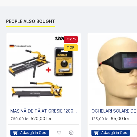
PEOPLE ALSO BOUGHT
-32 %
TOP
MAȘINĂ DE TĂIAT GRESIE 1200MM - PROFESIONALĂ
OCHELARI SOLARE D
520,00 lei
65,00 lei
760,00 lei
125,00 lei
Adaugă în Coş
Adaugă în Coş