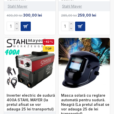
Stahl Mayer
Stahl Mayer
300,00 lei
259,00 lei
400,00 lei
285,00 lei
-42 %
TOP
Inverter electric de sudură
Masca solară cu reglare
400А STAHL MAYER (la
automată pentru sudură.
pretul afisat se vor
Neagră (La pretul afisat se
adauga 25 lei transportul)
vor adauga 25 de lei
transportul)