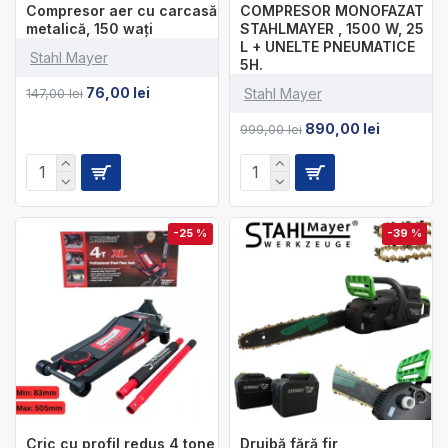
Compresor aer cu carcasă
COMPRESOR MONOFAZAT
metalică, 150 wați
STAHLMAYER , 1500 W, 25
L + UNELTE PNEUMATICE
Stahl Mayer
5H.
76,00 lei
147,00 lei
Stahl Mayer
890,00 lei
999,00 lei
-25 %
-39 %
Cric cu profil redus 4 tone
Drujbă fără fir