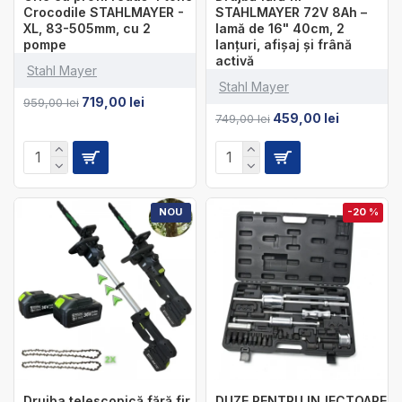
Crocodile STAHLMAYER -
STAHLMAYER 72V 8Ah –
XL, 83-505mm, cu 2
lamă de 16" 40cm, 2
pompe
lanțuri, afișaj și frână
activă
Stahl Mayer
Stahl Mayer
719,00 lei
959,00 lei
459,00 lei
749,00 lei
NOU
-20 %
Drujba telescopică fără fir
DUZE PENTRU INJECTOARE