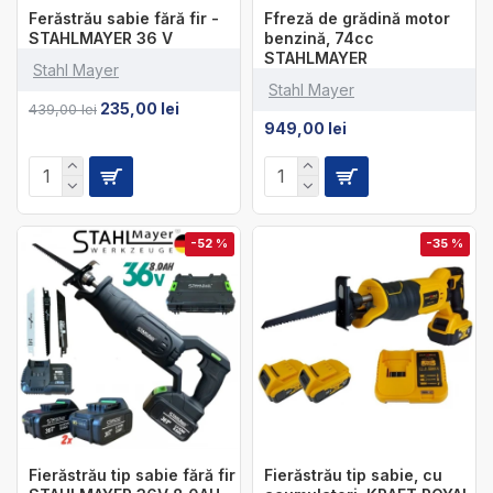
Ferăstrău sabie fără fir -
Ffreză de grădină motor
STAHLMAYER 36 V
benzină, 74cc
STAHLMAYER
Stahl Mayer
Stahl Mayer
235,00 lei
439,00 lei
949,00 lei
-52 %
-35 %
Fierăstrău tip sabie fără fir
Fierăstrău tip sabie, cu