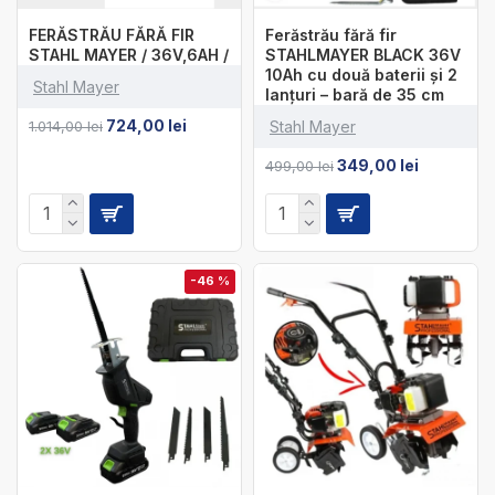
FERĂSTRĂU FĂRĂ FIR
Ferăstrău fără fir
STAHL MAYER / 36V,6AH /
STAHLMAYER BLACK 36V
10Ah cu două baterii și 2
Stahl Mayer
lanțuri – bară de 35 cm
724,00 lei
1.014,00 lei
Stahl Mayer
349,00 lei
499,00 lei
-46 %