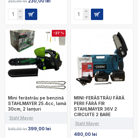
230,00 lei
250,00 lei
-27 %
Mini ferăstrău pe benzină
MINI-FERĂSTRĂU FĂRĂ
STAHLMAYER 25.4cc, lamă
PERII FĂRĂ FIR
30cm, 2 lanțuri
STAHLMAYER 36V 2
CIRCUITE 2 BARE
Stahl Mayer
Stahl Mayer
399,00 lei
549,00 lei
480,00 lei