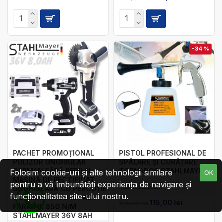
-34 %
PACHET PROMOȚIONAL
PISTOL PROFESIONAL DE
POLIZOR UNGHIULAR
SPĂLARE ȘI CURĂȚARE
GERMAN FĂRĂ PERII ȘI
TORNADOR STAHLMAYER
Folosim cookie-uri și alte tehnologii similare
OK
MAȘINĂ DE RECTIFICAT
pentru a vă îmbunătăți experiența de navigare și
Stahl Mayer
UNGHIULARĂ CU PERCUȚIE
funcționalitatea site-ului nostru.
COMBINATĂ CU IMPACT
115,00 lei
175,00 lei
FĂRĂ FIR 850 N/M
STAHLMAYER 36V 8AH