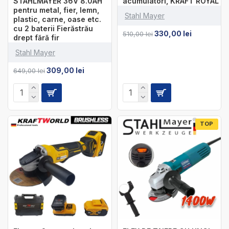
STAHLMAYER 36V 8.0AH
acumulatori, KRAFT ROYAL
pentru metal, fier, lemn,
Stahl Mayer
plastic, carne, oase etc.
cu 2 baterii Fierăstrău
330,00 lei
510,00 lei
drept fără fir
Stahl Mayer
309,00 lei
649,00 lei
TOP