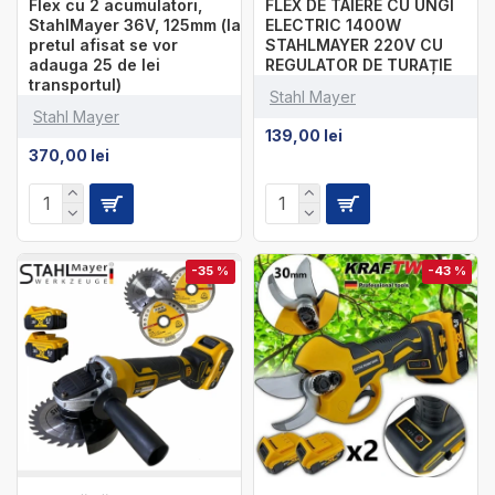
Flex cu 2 acumulatori,
FLEX DE TAIERE CU UNGI
StahlMayer 36V, 125mm (la
ELECTRIC 1400W
pretul afisat se vor
STAHLMAYER 220V CU
adauga 25 de lei
REGULATOR DE TURAȚIE
transportul)
Stahl Mayer
Stahl Mayer
139,00 lei
370,00 lei
-35 %
-43 %