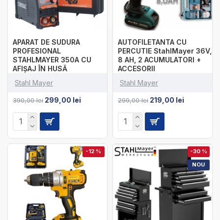
APARAT DE SUDURA
AUTOFILETANTA CU
PROFESIONAL
PERCUTIE StahlMayer 36V,
STAHLMAYER 350A CU
8 AH, 2 ACUMULATORI +
AFIȘAJ ÎN HUSĂ
ACCESORII
Stahl Mayer
Stahl Mayer
299,00 lei
219,00 lei
390,00 lei
299,00 lei
-12 %
-30 %
NOU