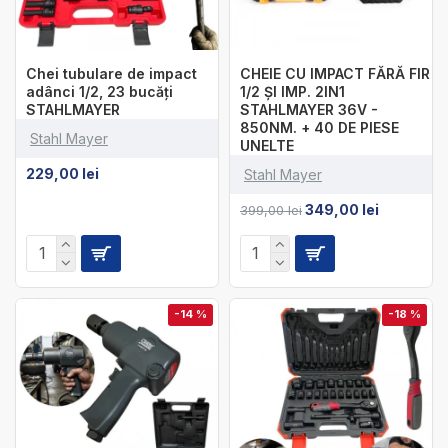
Chei tubulare de impact
CHEIE CU IMPACT FĂRĂ FIR
adânci 1/2, 23 bucăți
1/2 ȘI IMP. 2IN1
STAHLMAYER
STAHLMAYER 36V -
850NM. + 40 DE PIESE
Stahl Mayer
UNELTE
229,00 lei
Stahl Mayer
349,00 lei
399,00 lei
-14 %
-18 %