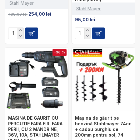
Stahl Mayer
Stahl Mayer
254,00 lei
439,00 lei
95,00 lei
-36 %
MASINA DE GAURIT CU
Mașina de găurit pe
PERCUTIE FARA FIR, FARA
benzină Stahlmayer 74cc
PERII, CU 2 MANDRINE,
+ cadou burghiu de
36V, 10A, STAHLMAYER
200mm pentru sol, 74