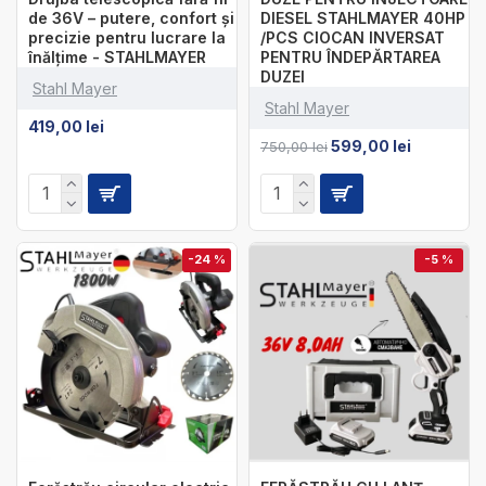
de 36V – putere, confort și
DIESEL STAHLMAYER 40HP
precizie pentru lucrare la
/PCS CIOCAN INVERSAT
înălțime - STAHLMAYER
PENTRU ÎNDEPĂRTAREA
DUZEI
Stahl Mayer
Stahl Mayer
419,00 lei
599,00 lei
750,00 lei
-24 %
-5 %