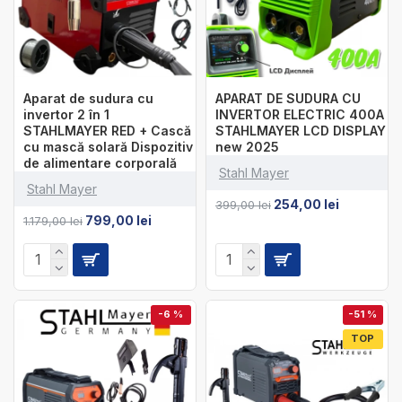
Aparat de sudura cu
APARAT DE SUDURA CU
invertor 2 în 1
INVERTOR ELECTRIC 400A
STAHLMAYER RED + Cască
STAHLMAYER LCD DISPLAY
cu mască solară Dispozitiv
new 2025
de alimentare corporală
Stahl Mayer
Stahl Mayer
254,00 lei
399,00 lei
799,00 lei
1.179,00 lei
-6 %
-51 %
TOP