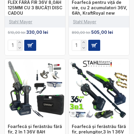
FLEX FĂRĂ FIR 36V 8,0AH
Foarfecă pentru viță de
125MM CU 3 BUCĂȚI DISC
vie, cu 2 acumulatori 36V,
CADOU
6Ah, KraftRoyal new
Stahl Mayer
Stahl Mayer
330,00 lei
505,00 lei
510,00 lei
890,00 lei
Foarfecă și ferăstrău fără
Foarfecă și ferăstrău fără
fir, 2 în 1 36V 8AH
fir, prelungitor,3 în 1 36V