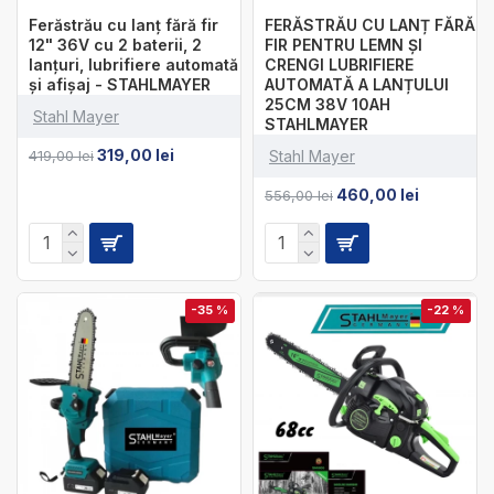
Ferăstrău cu lanț fără fir
FERĂSTRĂU CU LANȚ FĂRĂ
12" 36V cu 2 baterii, 2
FIR PENTRU LEMN ȘI
lanțuri, lubrifiere automată
CRENGI LUBRIFIERE
și afișaj - STAHLMAYER
AUTOMATĂ A LANȚULUI
25CM 38V 10AH
Stahl Mayer
STAHLMAYER
319,00 lei
419,00 lei
Stahl Mayer
460,00 lei
556,00 lei
-35 %
-22 %