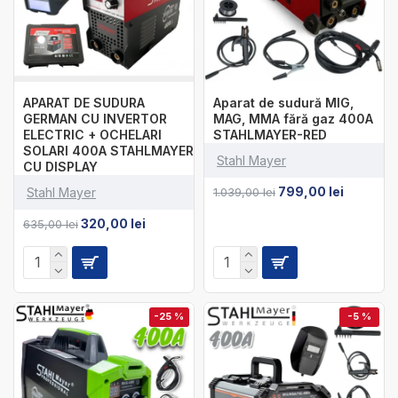
APARAT DE SUDURA
Aparat de sudură MIG,
GERMAN CU INVERTOR
MAG, MMA fără gaz 400A
ELECTRIC + OCHELARI
STAHLMAYER-RED
SOLARI 400A STAHLMAYER
Stahl Mayer
CU DISPLAY
799,00 lei
Stahl Mayer
1.039,00 lei
320,00 lei
635,00 lei
-25 %
-5 %