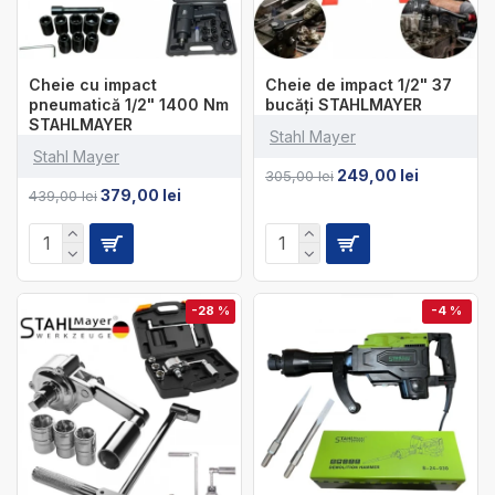
Cheie cu impact
Cheie de impact 1/2" 37
pneumatică 1/2" 1400 Nm
bucăți STAHLMAYER
STAHLMAYER
Stahl Mayer
Stahl Mayer
249,00 lei
305,00 lei
379,00 lei
439,00 lei
-28 %
-4 %