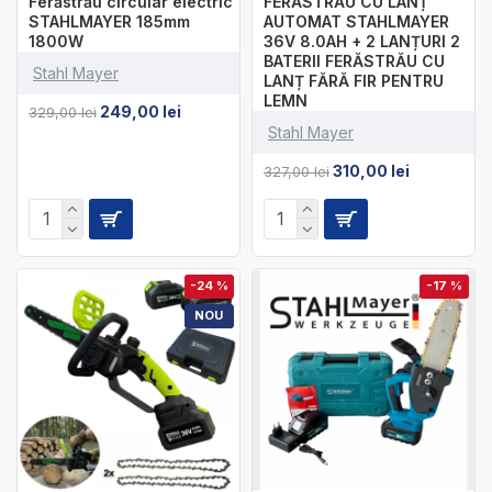
Ferăstrău circular electric
FERĂSTRĂU CU LANȚ
STAHLMAYER 185mm
AUTOMAT STAHLMAYER
1800W
36V 8.0AH + 2 LANȚURI 2
BATERII FERĂSTRĂU CU
Stahl Mayer
LANȚ FĂRĂ FIR PENTRU
LEMN
249,00 lei
329,00 lei
Stahl Mayer
310,00 lei
327,00 lei
-24 %
-17 %
NOU