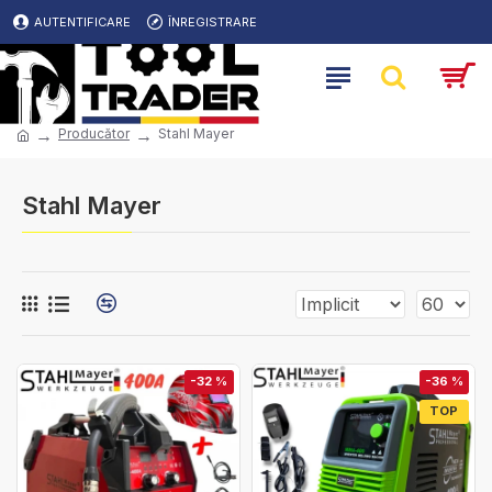
AUTENTIFICARE
ÎNREGISTRARE
Producător
Stahl Mayer
Stahl Mayer
-32 %
-36 %
TOP