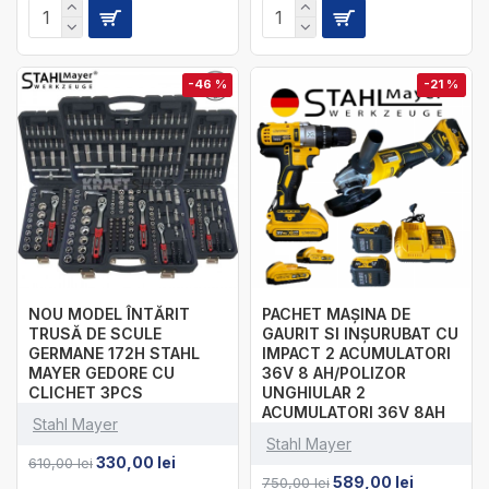
-46 %
-21 %
NOU MODEL ÎNTĂRIT
PACHET MAȘINA DE
TRUSĂ DE SCULE
GAURIT SI INȘURUBAT CU
GERMANE 172H STAHL
IMPACT 2 ACUMULATORI
MAYER GEDORE CU
36V 8 AH/POLIZOR
CLICHET 3PCS
UNGHIULAR 2
ACUMULATORI 36V 8AH
Stahl Mayer
Stahl Mayer
330,00 lei
610,00 lei
589,00 lei
750,00 lei