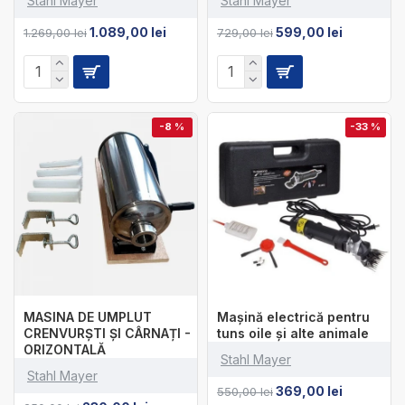
Stahl Mayer
Stahl Mayer
1.089,00 lei
599,00 lei
1.269,00 lei
729,00 lei
-8 %
-33 %
MASINA DE UMPLUT
Mașină electrică pentru
CRENVURȘTI ȘI CÂRNAȚI -
tuns oile și alte animale
ORIZONTALĂ
Stahl Mayer
Stahl Mayer
369,00 lei
550,00 lei